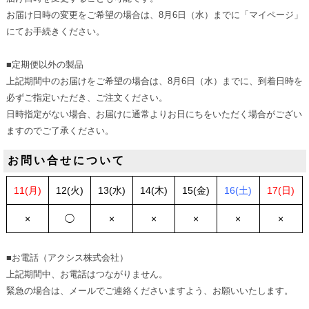
お届け日時の変更をご希望の場合は、
8
月
6
日（水）までに「マイページ」
にてお手続きください。
■定期便以外の製品
上記期間中のお届けをご希望の場合は、
8
月
6
日（水
）までに、到着日時を
必ずご指定いただき、ご注文ください。
日時指定がない場合、お届けに通常よりお日にちをいただく場合がござい
ますのでご了承ください。
お問い合せについて
11(月)
12(火)
13(水)
14(木)
15(金)
16(土)
17(日)
×
◯
×
×
×
×
×
■お電話（アクシス株式会社）
上記期間中、お電話はつながりません。
緊急の場合は、メールでご連絡くださいますよう、お願いいたします。